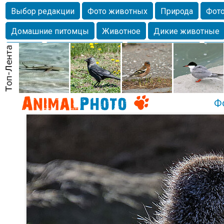
Выбор редакции
Фото животных
Природа
Фото
Домашние питомцы
Животное
Дикие животные
Собаки
Alexanderandronik
Млекопитающие
Кра
Морда
Собачка
Осень
Портрет
Домашние л
Насекомое
Коты
Lebert
Дикие птицы
Утка
Ф