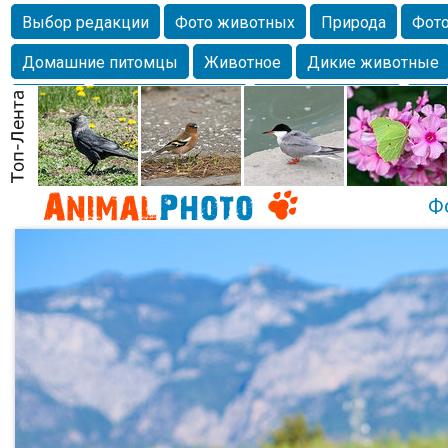
Выбор редакции
Фото животных
Природа
Фото
Домашние питомцы
Животное
Дикие животные
Собаки
Alexanderandronik
Млекопитающие
Кра
Морда
Собачка
Осень
Портрет
Домашние л
Насекомое
Коты
Lebert
Дикие птицы
Утка
Ф