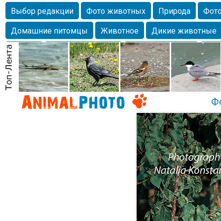
Выбор редакции
Фото животных
Природа
Фото
Домашние питомцы
Животное
Дикие животные
Собаки
Alexanderandronik
Млекопитающие
Кра
Морда
Собачка
Осень
Портрет
Домашние л
Насекомое
Коты
Lebert
Дикие птицы
Утка
Ф