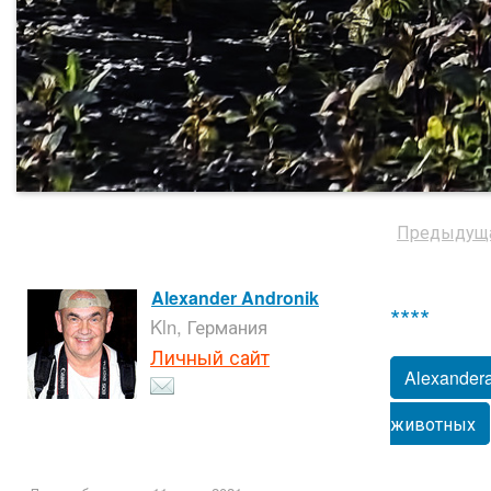
Предыдущ
Alexander Andronik
****
Kln, Германия
Личный сайт
Alexander
животных