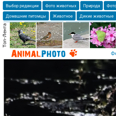
Выбор редакции
Фото животных
Природа
Фото
Домашние питомцы
Животное
Дикие животные
Собаки
Alexanderandronik
Млекопитающие
Кра
Морда
Собачка
Осень
Портрет
Домашние л
Насекомое
Коты
Lebert
Дикие птицы
Утка
Ф