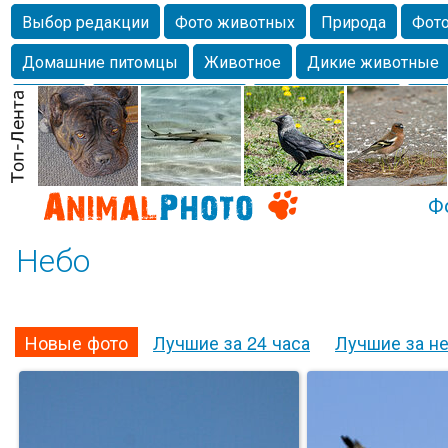
Выбор редакции
Фото животных
Природа
Фото
Домашние питомцы
Животное
Дикие животные
Собаки
Alexanderandronik
Млекопитающие
Кра
Морда
Собачка
Осень
Портрет
Домашние л
Насекомое
Коты
Lebert
Дикие птицы
Утка
Ф
Небо
Новые фото
Лучшие за 24 часа
Лучшие за н