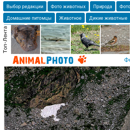
Выбор редакции
Фото животных
Природа
Фото
Домашние питомцы
Животное
Дикие животные
Собаки
Alexanderandronik
Млекопитающие
Кра
Морда
Собачка
Осень
Портрет
Домашние л
Насекомое
Коты
Lebert
Дикие птицы
Утка
Ф