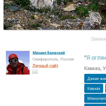
Предыд
Михаил Баевский
"Я оглян
Симферополь, Россия
Личный сайт
Кавказ, 
Дикие жи
Кавказ
Млекопит