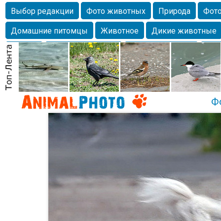
Выбор редакции
Фото животных
Природа
Фото
Домашние питомцы
Животное
Дикие животные
Собаки
Alexanderandronik
Млекопитающие
Кра
Морда
Собачка
Осень
Портрет
Домашние л
Насекомое
Коты
Lebert
Дикие птицы
Утка
Ф