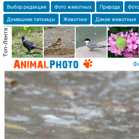
Выбор редакции
Фото животных
Природа
Фото
Домашние питомцы
Животное
Дикие животные
Собаки
Alexanderandronik
Млекопитающие
Кра
Морда
Собачка
Осень
Портрет
Домашние л
Насекомое
Коты
Lebert
Дикие птицы
Утка
Ф