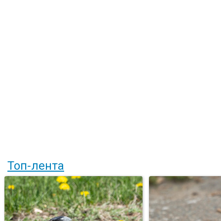
Топ-лента