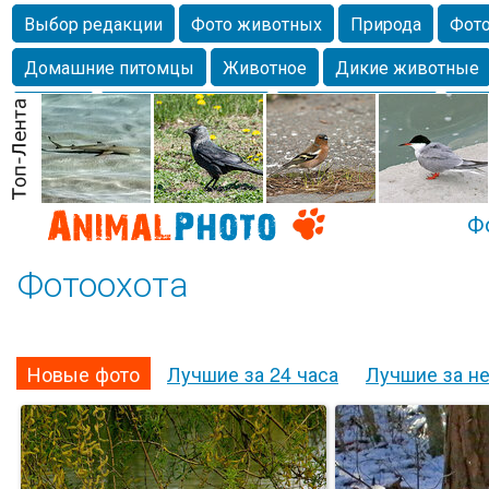
Выбор редакции
Фото животных
Природа
Фото
Домашние питомцы
Животное
Дикие животные
Собаки
Alexanderandronik
Млекопитающие
Кра
Морда
Собачка
Осень
Портрет
Домашние л
Насекомое
Коты
Lebert
Дикие птицы
Утка
Ф
Фотоохота
Новые фото
Лучшие за 24 часа
Лучшие за н