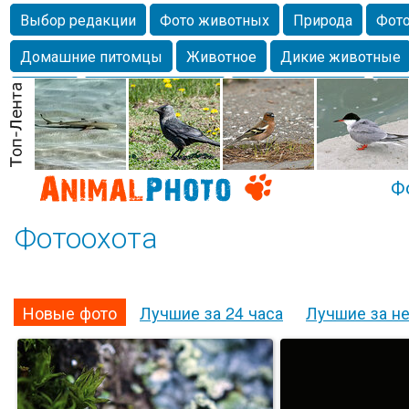
Выбор редакции
Фото животных
Природа
Фото
Домашние питомцы
Животное
Дикие животные
Собаки
Alexanderandronik
Млекопитающие
Кра
Морда
Собачка
Осень
Портрет
Домашние л
Насекомое
Коты
Lebert
Дикие птицы
Утка
Ф
Фотоохота
Новые фото
Лучшие за 24 часа
Лучшие за н