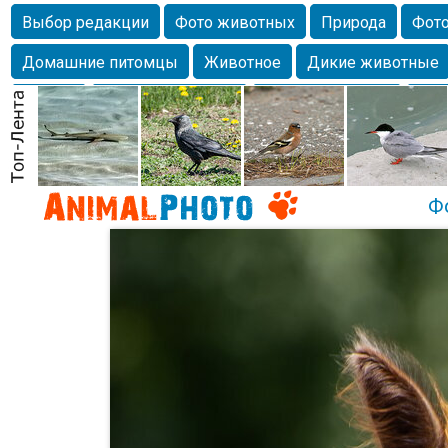
Выбор редакции
Фото животных
Природа
Фото
Домашние питомцы
Животное
Дикие животные
Собаки
Alexanderandronik
Млекопитающие
Кра
Морда
Собачка
Осень
Портрет
Домашние л
Насекомое
Коты
Lebert
Дикие птицы
Утка
Ф