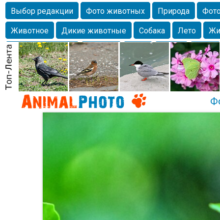
Выбор редакции
Фото животных
Природа
Фото
Животное
Дикие животные
Собака
Лето
Жи
Млекопитающие
Красота
Фото
Озеро
Глаза
любимцы
Волгоград
Лебедь
Город
Бабочка
Спаниель
Ф