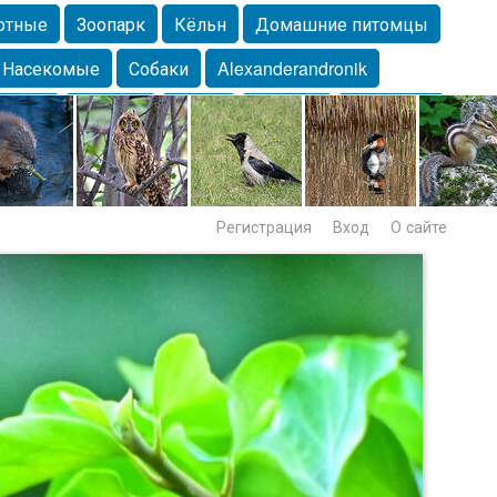
отные
Зоопарк
Кёльн
Домашние питомцы
Насекомые
Собаки
Alexanderandronik
Морда
Собачка
Осень
Портрет
Домашние
Lebert
Дикие птицы
Утка
Самара
Лебеди
Регистрация
Вход
О сайте