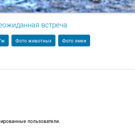
еожиданная встреча
Уж
Фото животных
Фото змеи
рированные пользователи.