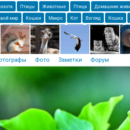
охота
Птицы
Животные
Птица
Домашние жив
вой мир
Кошки
Макро
Кот
Взгляд
Кошка
Крым
Весна
Москва
Парк
Белка
Зима
Чайка
Лес
Утки
Николаев
Насекомое
Коты
отографы
Фото
Заметки
Форум