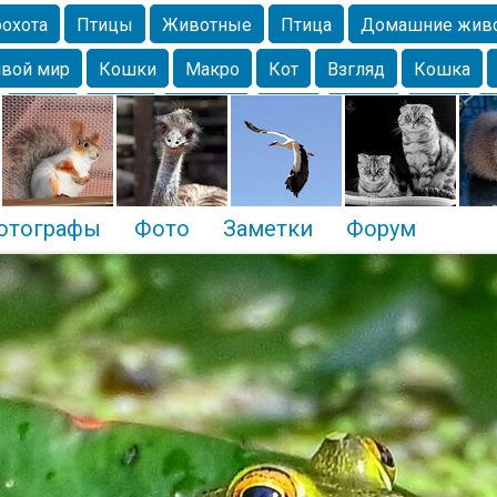
охота
Птицы
Животные
Птица
Домашние жив
вой мир
Кошки
Макро
Кот
Взгляд
Кошка
Крым
Весна
Москва
Парк
Белка
Зима
Чайка
Лес
Утки
Николаев
Насекомое
Коты
отографы
Фото
Заметки
Форум