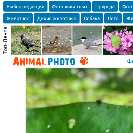
Выбор редакции
Фото животных
Природа
Фото
Животное
Дикие животные
Собака
Лето
Жи
Млекопитающие
Красота
Фото
Озеро
Глаза
любимцы
Волгоград
Лебедь
Город
Бабочка
Спаниель
Ф