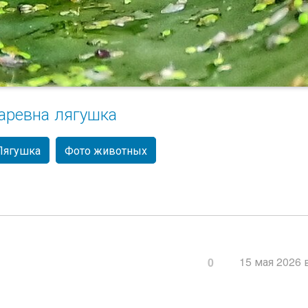
аревна лягушка
Лягушка
Фото животных
15 мая 2026 
0