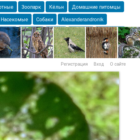
отные
Зоопарк
Кёльн
Домашние питомцы
Насекомые
Собаки
Alexanderandronik
Морда
Собачка
Осень
Портрет
Домашние
Lebert
Дикие птицы
Утка
Самара
Лебеди
Регистрация
Вход
О сайте