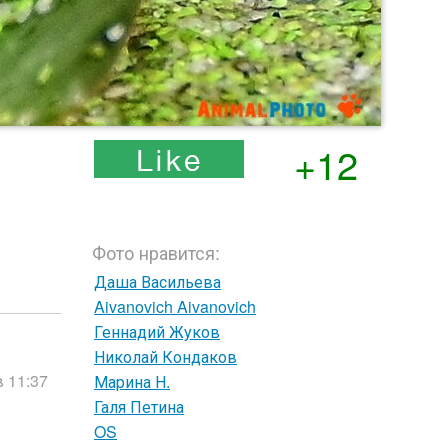
+12
Фото нравится:
Даша Васильева
Aivanovich Aivanovich
Геннадий Жуков
Николай Кондаков
в 11:37
Марина Н.
Галя Петина
OS