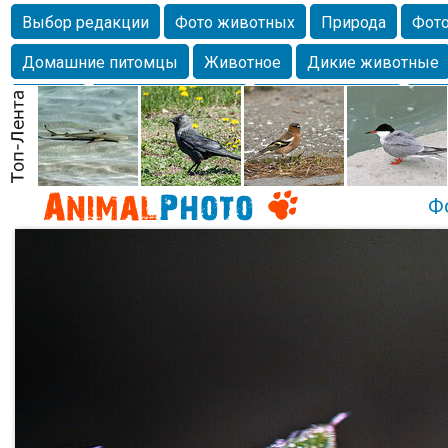
Выбор редакции
Фото животных
Природа
Фото
Домашние питомцы
Животное
Дикие животные
Собаки
Alexanderandronik
Млекопитающие
Кра
Морда
Собачка
Осень
Портрет
Домашние л
Насекомое
Коты
Lebert
Дикие птицы
Утка
Ф