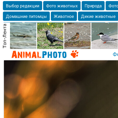
Выбор редакции
Фото животных
Природа
Фото
Домашние питомцы
Животное
Дикие животные
Собаки
Alexanderandronik
Млекопитающие
Кра
Морда
Собачка
Осень
Портрет
Домашние л
Насекомое
Коты
Lebert
Дикие птицы
Утка
Ф