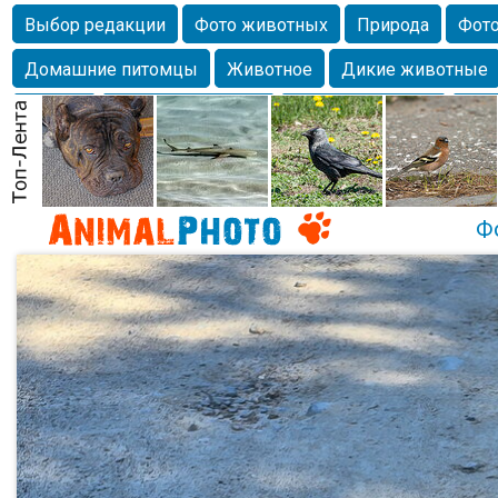
Выбор редакции
Фото животных
Природа
Фото
Домашние питомцы
Животное
Дикие животные
Собаки
Alexanderandronik
Млекопитающие
Кра
Морда
Собачка
Осень
Портрет
Домашние л
Насекомое
Коты
Lebert
Дикие птицы
Утка
Ф