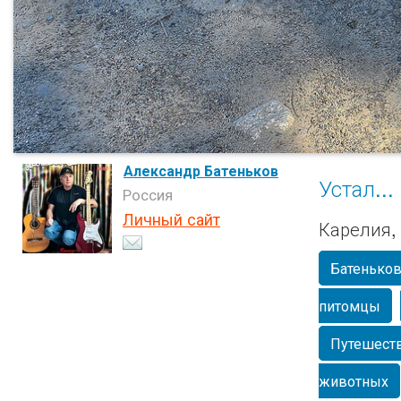
Александр Батеньков
Устал...
Россия
Личный сайт
Карелия,
Батеньков
питомцы
Путешест
животных