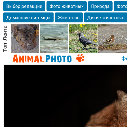
Выбор редакции
Фото животных
Природа
Фото
Домашние питомцы
Животное
Дикие животные
Собаки
Alexanderandronik
Млекопитающие
Кра
Морда
Собачка
Осень
Портрет
Домашние л
Насекомое
Коты
Lebert
Дикие птицы
Утка
Ф