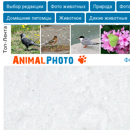
Выбор редакции
Фото животных
Природа
Фото
Домашние питомцы
Животное
Дикие животные
Собаки
Alexanderandronik
Млекопитающие
Кра
Морда
Собачка
Осень
Портрет
Домашние л
Насекомое
Коты
Lebert
Дикие птицы
Утка
Ф