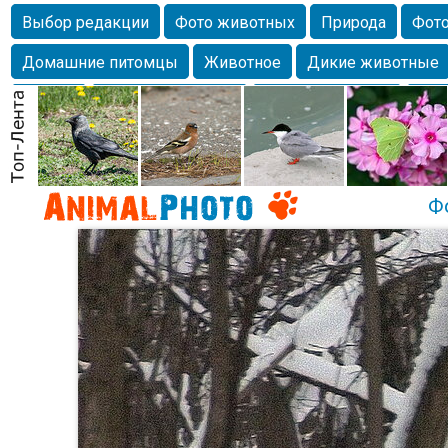
Выбор редакции
Фото животных
Природа
Фото
Домашние питомцы
Животное
Дикие животные
Собаки
Alexanderandronik
Млекопитающие
Кра
Морда
Собачка
Осень
Портрет
Домашние л
Насекомое
Коты
Lebert
Дикие птицы
Утка
Ф