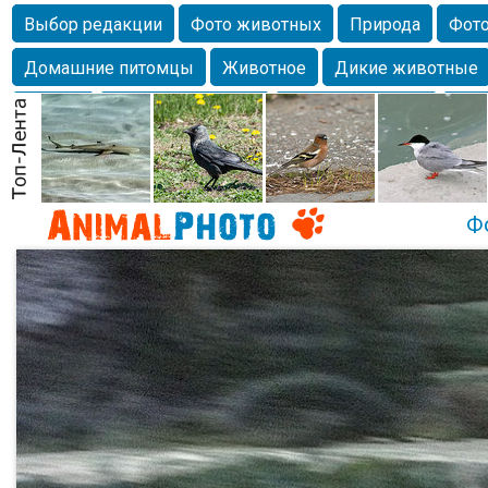
Выбор редакции
Фото животных
Природа
Фото
Домашние питомцы
Животное
Дикие животные
Собаки
Alexanderandronik
Млекопитающие
Кра
Морда
Собачка
Осень
Портрет
Домашние л
Насекомое
Коты
Lebert
Дикие птицы
Утка
Ф