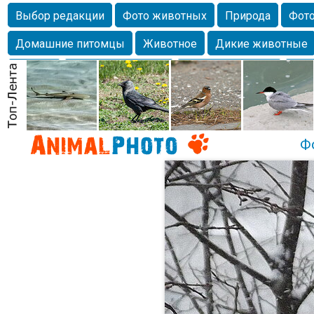
Выбор редакции
Фото животных
Природа
Фото
Домашние питомцы
Животное
Дикие животные
Собаки
Alexanderandronik
Млекопитающие
Кра
Морда
Собачка
Осень
Портрет
Домашние л
Насекомое
Коты
Lebert
Дикие птицы
Утка
Ф