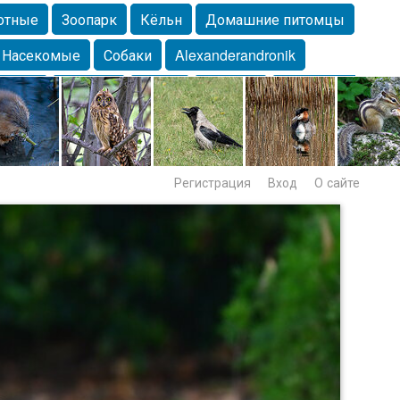
отные
Зоопарк
Кёльн
Домашние питомцы
Насекомые
Собаки
Alexanderandronik
Морда
Собачка
Осень
Портрет
Домашние
Lebert
Дикие птицы
Утка
Самара
Лебеди
Регистрация
Вход
О сайте