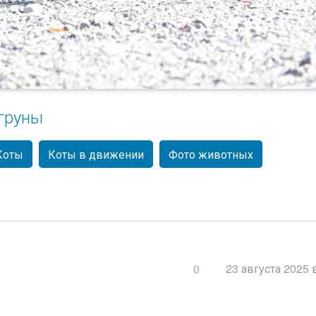
груны
Коты
Коты в движении
Фото животных
23 августа 2025 
0