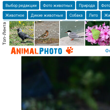
Выбор редакции
Фото животных
Природа
Фото
Животное
Дикие животные
Собака
Лето
Жи
Млекопитающие
Красота
Фото
Озеро
Глаза
любимцы
Волгоград
Лебедь
Город
Бабочка
Спаниель
Ф