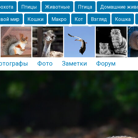
охота
Птицы
Животные
Птица
Домашние жив
вой мир
Кошки
Макро
Кот
Взгляд
Кошка
Крым
Весна
Москва
Парк
Белка
Зима
Чайка
Лес
Утки
Николаев
Насекомое
Коты
отографы
Фото
Заметки
Форум