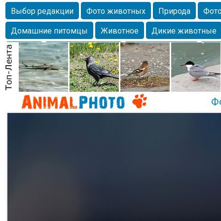
Выбор редакции
Фото животных
Природа
Фото
Домашние питомцы
Животное
Дикие животные
Собаки
Alexanderandronik
Млекопитающие
Кра
Морда
Собачка
Осень
Портрет
Домашние л
Насекомое
Коты
Lebert
Дикие птицы
Утка
Ф