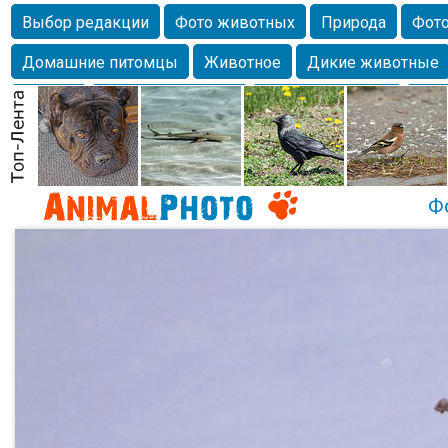
Выбор редакции
Фото животных
Природа
Фото
Домашние питомцы
Животное
Дикие животные
Собаки
Alexanderandronik
Млекопитающие
Кра
Морда
Собачка
Осень
Портрет
Домашние л
Насекомое
Коты
Lebert
Дикие птицы
Утка
Ф