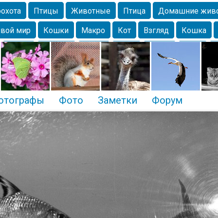
охота
Птицы
Животные
Птица
Домашние жив
вой мир
Кошки
Макро
Кот
Взгляд
Кошка
Крым
Москва
Весна
Парк
Белка
Зима
Чайка
Лес
Утки
Николаев
Насекомое
Коты
отографы
Фото
Заметки
Форум