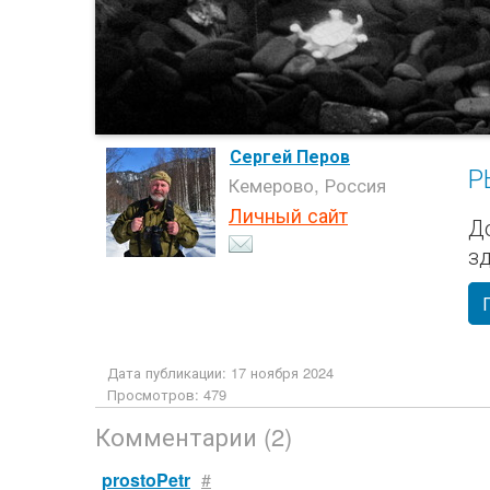
Сергей Перов
Р
Кемерово, Россия
Личный сайт
Д
з
Дата публикации: 17 ноября 2024
Просмотров: 479
Комментарии (2)
prostoPetr
#