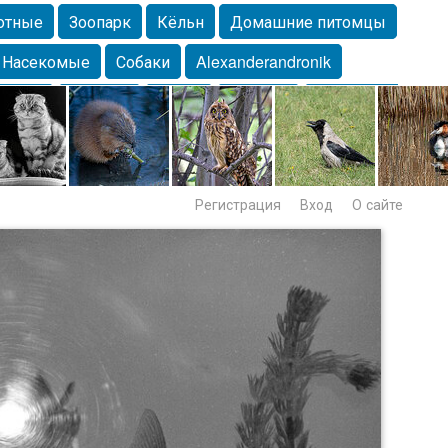
отные
Зоопарк
Кёльн
Домашние питомцы
Насекомые
Собаки
Alexanderandronik
Морда
Собачка
Осень
Портрет
Домашние
Lebert
Дикие птицы
Утка
Самара
Лебеди
Регистрация
Вход
О сайте