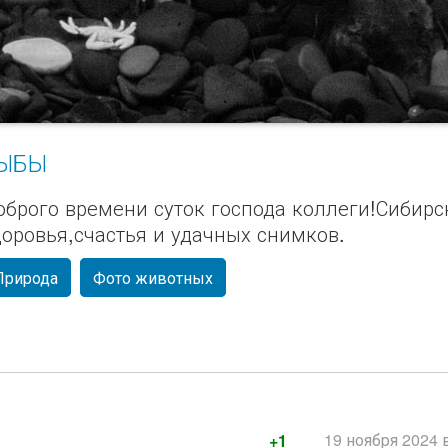
ЫБЫ
оброго времени суток господа коллеги!Сибирс
доровья,счастья и удачных снимков.
Природа
Фото животных
19 ноября 2024 
+1