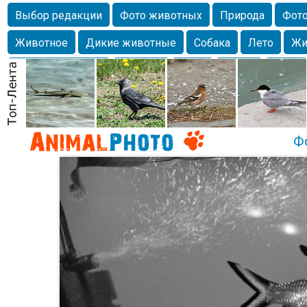
Выбор редакции
Фото животных
Природа
Фото
Животное
Дикие животные
Собака
Лето
Жи
Млекопитающие
Красота
Фото
Озеро
Глаза
любимцы
Волгоград
Лебедь
Город
Бабочка
Спаниель
Ф