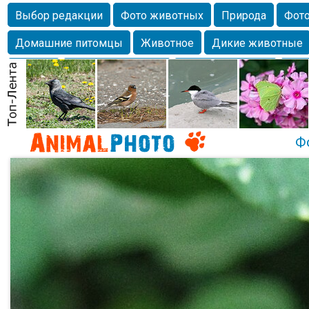
Выбор редакции
Фото животных
Природа
Фото
Домашние питомцы
Животное
Дикие животные
Собаки
Alexanderandronik
Млекопитающие
Кра
Морда
Собачка
Осень
Портрет
Домашние л
Насекомое
Коты
Lebert
Дикие птицы
Утка
Ф