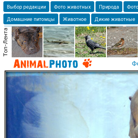
Выбор редакции
Фото животных
Природа
Фото
Домашние питомцы
Животное
Дикие животные
Собаки
Alexanderandronik
Млекопитающие
Кра
Морда
Собачка
Осень
Портрет
Домашние л
Насекомое
Коты
Lebert
Дикие птицы
Утка
Ф