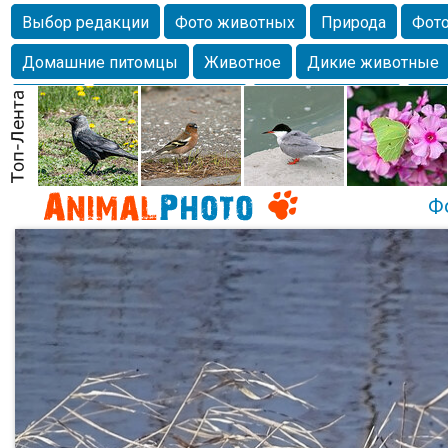
Выбор редакции
Фото животных
Природа
Фото
Домашние питомцы
Животное
Дикие животные
Собаки
Alexanderandronik
Млекопитающие
Кра
Морда
Собачка
Осень
Портрет
Домашние л
Насекомое
Коты
Lebert
Дикие птицы
Утка
Ф