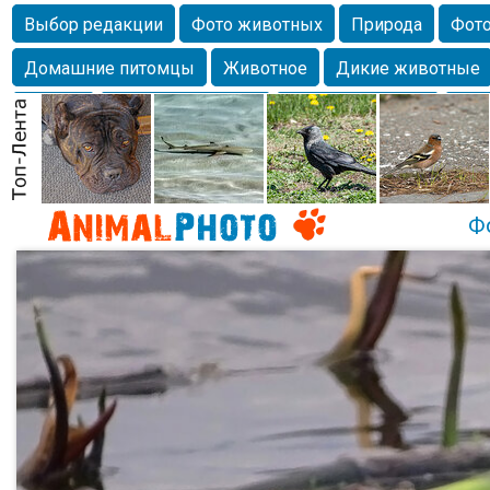
Выбор редакции
Фото животных
Природа
Фото
Домашние питомцы
Животное
Дикие животные
Собаки
Alexanderandronik
Млекопитающие
Кра
Морда
Собачка
Осень
Портрет
Домашние л
Насекомое
Коты
Lebert
Дикие птицы
Утка
Ф