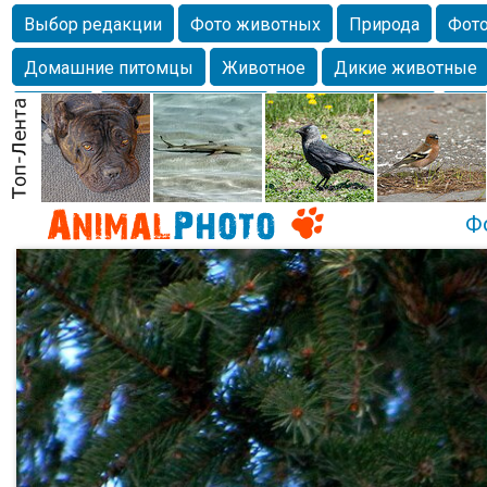
Выбор редакции
Фото животных
Природа
Фото
Домашние питомцы
Животное
Дикие животные
Собаки
Alexanderandronik
Млекопитающие
Кра
Морда
Собачка
Осень
Портрет
Домашние л
Насекомое
Коты
Lebert
Дикие птицы
Утка
Ф