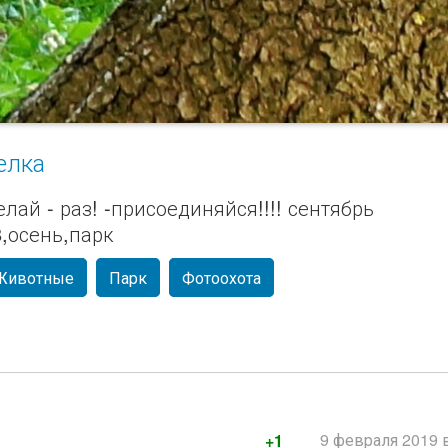
елка
лай - раз! -присоединяйся!!!! сентябрь
8,осень,парк
Животные
Парк
Фотоохота
9 февраля 2019 в
+1