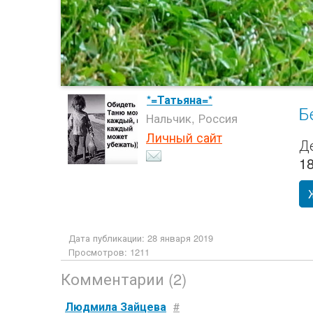
*=Татьяна=*
Б
Нальчик, Россия
Личный сайт
Де
1
Дата публикации: 28 января 2019
Просмотров: 1211
Комментарии (2)
Людмила Зайцева
#