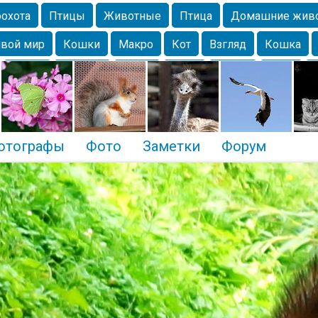
охота
Птицы
Животные
Птица
Домашние жив
вой мир
Кошки
Макро
Кот
Взгляд
Кошка
Крым
Москва
Весна
Парк
Белка
Зима
Чайка
Лес
Утки
Николаев
Насекомое
Коты
отографы
Фото
Заметки
Форум