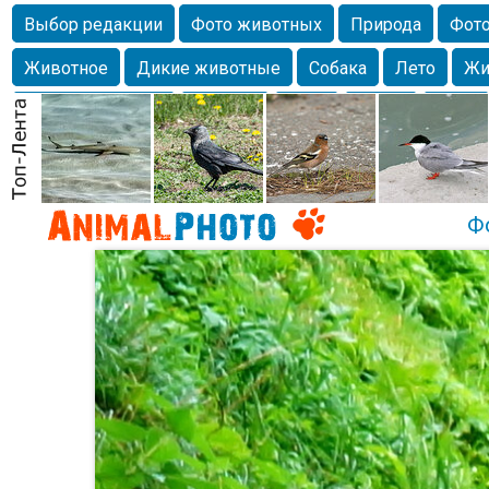
Выбор редакции
Фото животных
Природа
Фото
Животное
Дикие животные
Собака
Лето
Жи
Млекопитающие
Красота
Фото
Озеро
Глаза
любимцы
Волгоград
Лебедь
Город
Бабочка
Спаниель
Ф