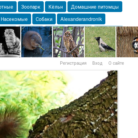
отные
Зоопарк
Кёльн
Домашние питомцы
Насекомые
Собаки
Alexanderandronik
Морда
Собачка
Осень
Портрет
Домашние
Lebert
Дикие птицы
Утка
Самара
Лебеди
Регистрация
Вход
О сайте