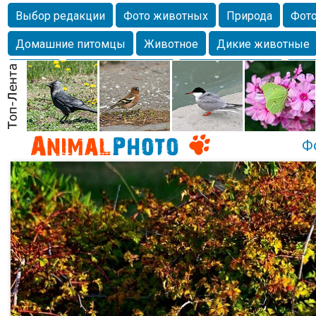
Выбор редакции
Фото животных
Природа
Фото
Домашние питомцы
Животное
Дикие животные
Собаки
Alexanderandronik
Млекопитающие
Кра
Морда
Собачка
Осень
Портрет
Домашние л
Насекомое
Коты
Lebert
Дикие птицы
Утка
Ф