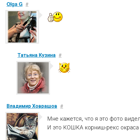
Olga G
#
Татьяна Кузина
#
Владимир Ховрашов
#
Мне кажется, что я это фото виде
И это КОШКА корниш-рекс окраса т