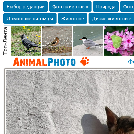
Выбор редакции
Фото животных
Природа
Фото
Домашние питомцы
Животное
Дикие животные
Собаки
Alexanderandronik
Млекопитающие
Кра
Морда
Собачка
Осень
Портрет
Домашние л
Насекомое
Коты
Lebert
Дикие птицы
Утка
Ф