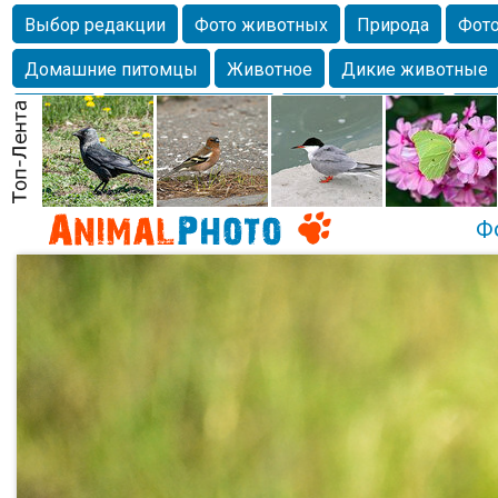
Выбор редакции
Фото животных
Природа
Фото
Домашние питомцы
Животное
Дикие животные
Собаки
Alexanderandronik
Млекопитающие
Кра
Морда
Собачка
Осень
Портрет
Домашние л
Насекомое
Коты
Lebert
Дикие птицы
Утка
Ф