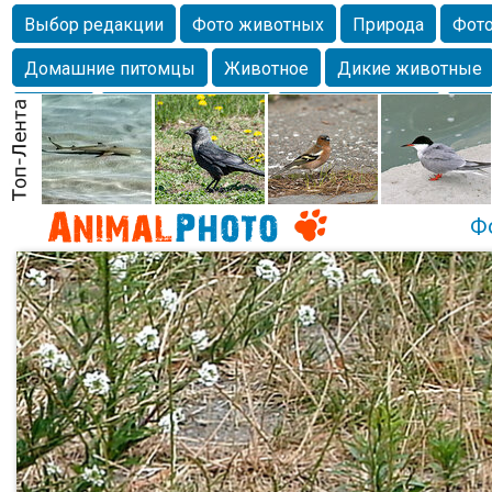
Выбор редакции
Фото животных
Природа
Фото
Домашние питомцы
Животное
Дикие животные
Собаки
Alexanderandronik
Млекопитающие
Кра
Морда
Собачка
Осень
Портрет
Домашние л
Насекомое
Коты
Lebert
Дикие птицы
Утка
Ф