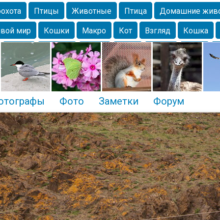
охота
Птицы
Животные
Птица
Домашние жив
вой мир
Кошки
Макро
Кот
Взгляд
Кошка
Крым
Москва
Весна
Парк
Белка
Зима
Чайка
Лес
Утки
Николаев
Насекомое
Коты
отографы
Фото
Заметки
Форум