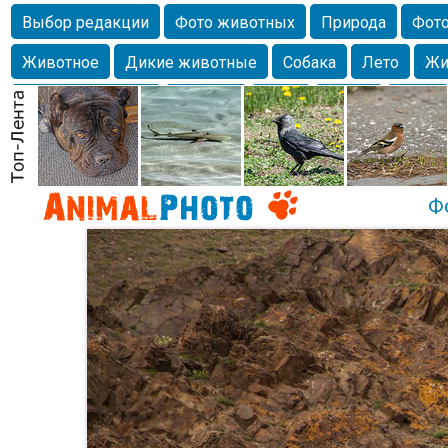
Выбор редакции
Фото животных
Природа
Фото
Животное
Дикие животные
Собака
Лето
Жи
Млекопитающие
Красота
Фото
Озеро
Глаза
любимцы
Волгоград
Лебедь
Город
Бабочка
Спаниель
Ф