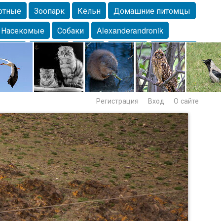
отные
Зоопарк
Кёльн
Домашние питомцы
Насекомые
Собаки
Alexanderandronik
Морда
Собачка
Осень
Портрет
Домашние
Lebert
Дикие птицы
Утка
Самара
Лебеди
Регистрация
Вход
О сайте