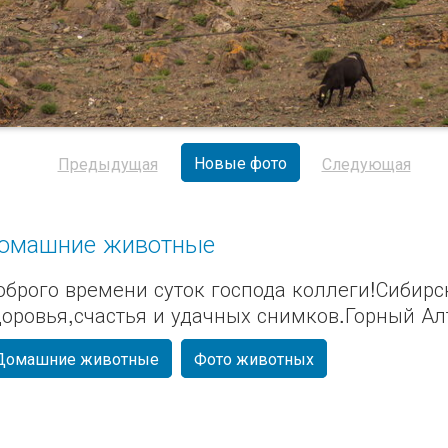
Новые фото
Предыдущая
Следующая
омашние животные
оброго времени суток господа коллеги!Сибирс
доровья,счастья и удачных снимков.Горный Ал
Домашние животные
Фото животных