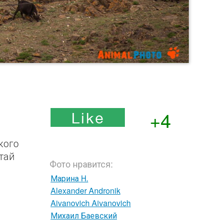
+4
кого
тай
Фото нравится:
Марина Н.
Alexander Andronik
Aivanovich Aivanovich
Михаил Баевский