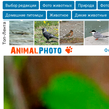
Выбор редакции
Фото животных
Природа
Фото
Домашние питомцы
Животное
Дикие животные
Собаки
Alexanderandronik
Млекопитающие
Кра
Морда
Собачка
Осень
Портрет
Домашние л
Насекомое
Коты
Lebert
Дикие птицы
Утка
Ф