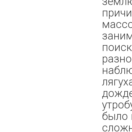
землю
причи
массо
зани
поиск
разно
наблю
лягух
дожде
утроб
было 
сложн