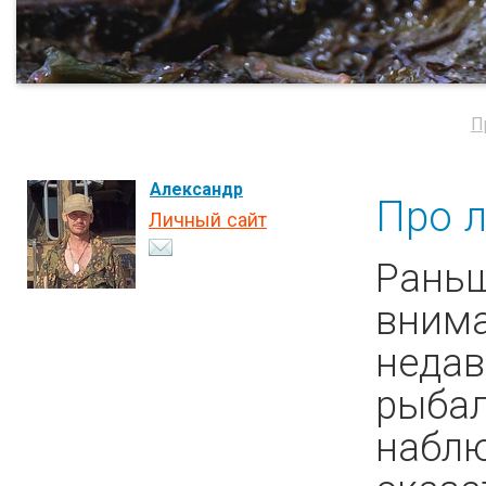
П
Александр
Про л
Личный сайт
Раньш
внима
недав
рыбал
наблю