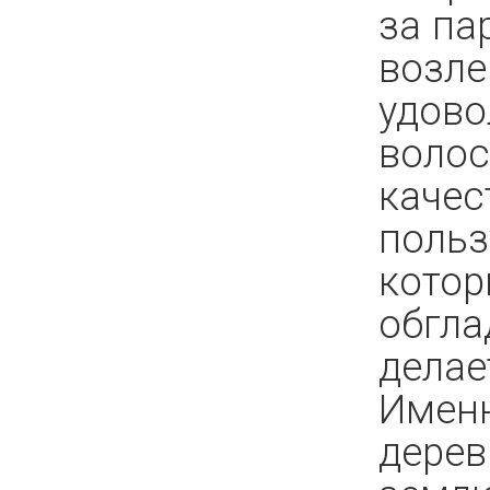
за па
возле 
удово
волос
качес
польз
кото
обгла
делае
Именн
дерев