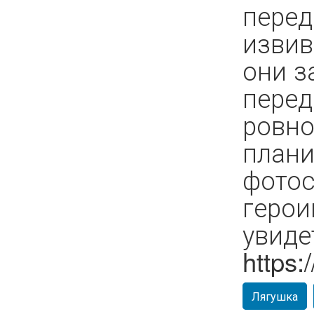
перед
извив
они з
перед
ровно
плани
фотос
геро
увиде
https:
Лягушка