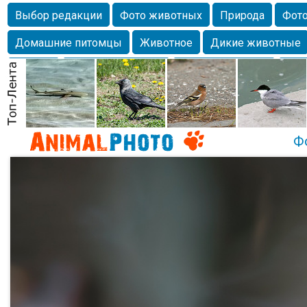
Выбор редакции
Фото животных
Природа
Фото
Домашние питомцы
Животное
Дикие животные
Собаки
Alexanderandronik
Млекопитающие
Кра
Морда
Собачка
Осень
Портрет
Домашние л
Насекомое
Коты
Lebert
Дикие птицы
Утка
Ф