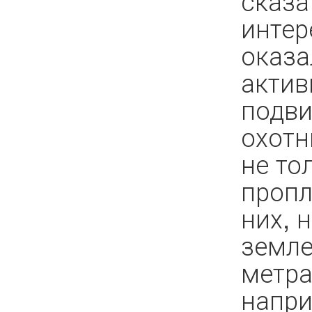
сказа
интер
оказа
актив
подв
охотн
не то
пропл
них, 
земле
метра
напри