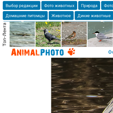
Выбор редакции
Фото животных
Природа
Фото
Домашние питомцы
Животное
Дикие животные
Собаки
Alexanderandronik
Млекопитающие
Кра
Морда
Собачка
Осень
Портрет
Домашние л
Насекомое
Коты
Lebert
Дикие птицы
Утка
Ф