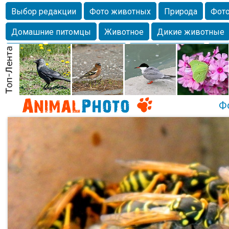
Выбор редакции
Фото животных
Природа
Фото
Домашние питомцы
Животное
Дикие животные
Собаки
Alexanderandronik
Млекопитающие
Кра
Морда
Собачка
Осень
Портрет
Домашние л
Насекомое
Коты
Lebert
Дикие птицы
Утка
Ф