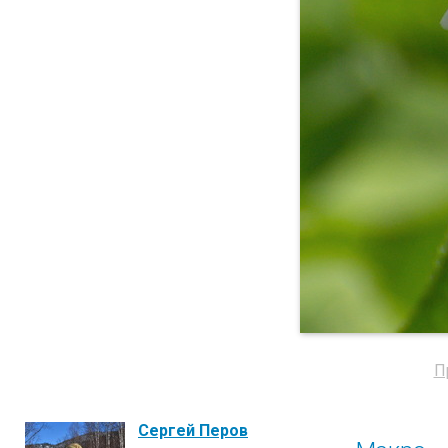
П
Сергей Перов