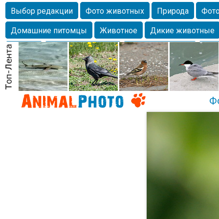
Выбор редакции
Фото животных
Природа
Фото
Домашние питомцы
Животное
Дикие животные
Собаки
Alexanderandronik
Млекопитающие
Кра
Морда
Собачка
Осень
Портрет
Домашние л
Насекомое
Коты
Lebert
Дикие птицы
Утка
Ф