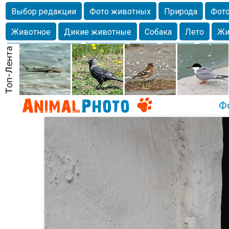
Выбор редакции
Фото животных
Природа
Фото
Животное
Дикие животные
Собака
Лето
Жи
Млекопитающие
Красота
Фото
Озеро
Глаза
любимцы
Волгоград
Лебедь
Город
Бабочка
Спаниель
Ф