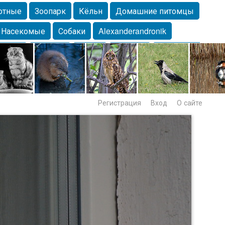
отные
Зоопарк
Кёльн
Домашние питомцы
Насекомые
Собаки
Alexanderandronik
Морда
Собачка
Осень
Портрет
Домашние
Lebert
Дикие птицы
Утка
Самара
Лебеди
Регистрация
Вход
О сайте