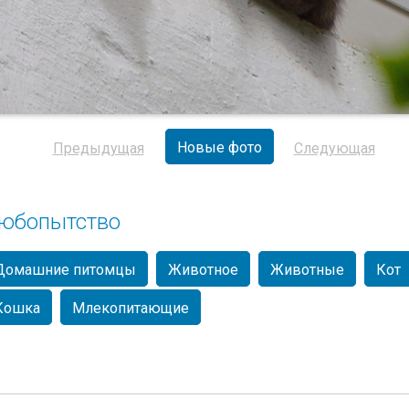
Новые фото
Предыдущая
Следующая
юбопытство
Домашние питомцы
Животное
Животные
Кот
Кошка
Млекопитающие