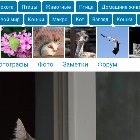
охота
Птицы
Животные
Птица
Домашние жив
вой мир
Кошки
Макро
Кот
Взгляд
Кошка
Крым
Весна
Москва
Парк
Белка
Зима
Чайка
Лес
Утки
Николаев
Насекомое
Коты
отографы
Фото
Заметки
Форум