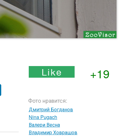
+19
Фото нравится:
Дмитрий Богданов
Nina Pugach
Валери Весна
Владимир Ховрашов