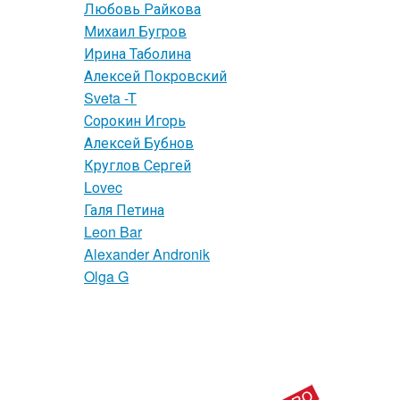
Любовь Райкова
Михаил Бугров
Ирина Таболина
Алексей Покровский
Sveta -T
Сорокин Игорь
Алексей Бубнов
Круглов Сергей
Lovec
Галя Петина
Leon Bar
Alexander Andronik
Olga G