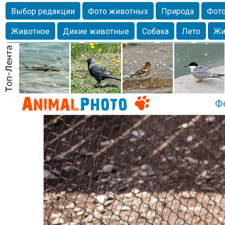
Выбор редакции
Фото животных
Природа
Фото
Животное
Дикие животные
Собака
Лето
Жи
Млекопитающие
Красота
Фото
Озеро
Глаза
любимцы
Волгоград
Лебедь
Город
Бабочка
Спаниель
Ф