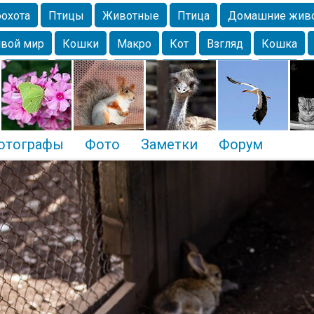
охота
Птицы
Животные
Птица
Домашние жив
вой мир
Кошки
Макро
Кот
Взгляд
Кошка
Крым
Москва
Весна
Парк
Белка
Зима
Чайка
Лес
Утки
Николаев
Насекомое
Коты
отографы
Фото
Заметки
Форум