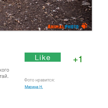
+1
кого
тай.
Фото нравится:
Марина Н.