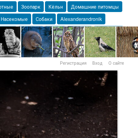
отные
Зоопарк
Кёльн
Домашние питомцы
Насекомые
Собаки
Alexanderandronik
Морда
Собачка
Осень
Портрет
Домашние
Lebert
Дикие птицы
Утка
Самара
Лебеди
Регистрация
Вход
О сайте