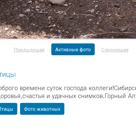
Активные фото
Предыдущая
Следующая
тицы
оброго времени суток господа коллеги!Сибирс
доровья,счастья и удачных снимков.Горный Ал
Птицы
Фото животных