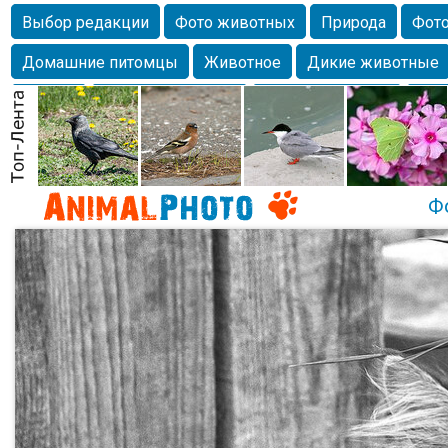
Выбор редакции
Фото животных
Природа
Фото
Домашние питомцы
Животное
Дикие животные
Собаки
Alexanderandronik
Млекопитающие
Кра
Морда
Собачка
Осень
Портрет
Домашние л
Насекомое
Коты
Lebert
Дикие птицы
Утка
Ф