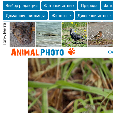
Выбор редакции
Фото животных
Природа
Фото
Домашние питомцы
Животное
Дикие животные
Собаки
Alexanderandronik
Млекопитающие
Кра
Морда
Собачка
Осень
Портрет
Домашние л
Насекомое
Коты
Lebert
Дикие птицы
Утка
Ф