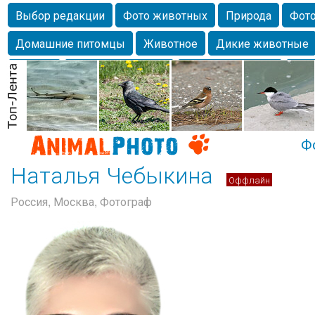
Выбор редакции
Фото животных
Природа
Фото
Домашние питомцы
Животное
Дикие животные
Собаки
Alexanderandronik
Млекопитающие
Кра
Морда
Собачка
Осень
Портрет
Домашние л
Насекомое
Коты
Lebert
Дикие птицы
Утка
Ф
Наталья Чебыкина
Оффлайн
Россия, Москва, Фотограф