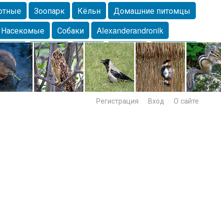
отные
Зоопарк
Кёльн
Домашние питомцы
Насекомые
Собаки
Alexanderandronik
Морда
Собачка
Осень
Портрет
Домашние
Lebert
Дикие птицы
Утка
Самара
Лебеди
Регистрация
Вход
О сайте