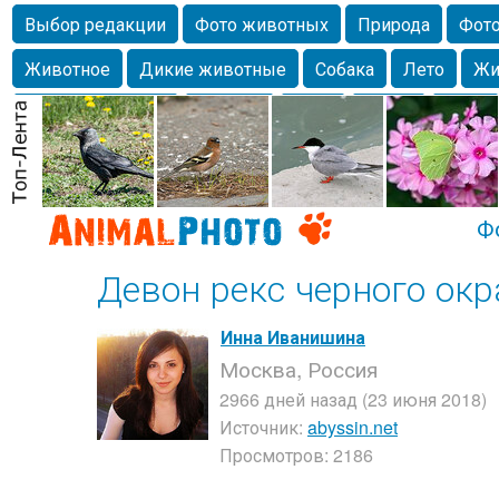
Выбор редакции
Фото животных
Природа
Фото
Животное
Дикие животные
Собака
Лето
Жи
Млекопитающие
Красота
Фото
Озеро
Глаза
любимцы
Волгоград
Лебедь
Город
Бабочка
Спаниель
Ф
Девон рекс черного ок
Инна Иванишина
Москва, Россия
2966 дней назад (23 июня 2018)
Источник:
abyssin.net
Просмотров: 2186