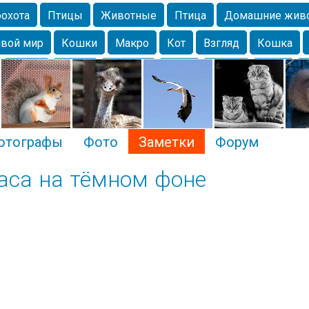
охота
Птицы
Животные
Птица
Домашние жив
вой мир
Кошки
Макро
Кот
Взгляд
Кошка
Крым
Весна
Москва
Парк
Белка
Зима
Чайка
Лес
Утки
Николаев
Насекомое
Коты
отографы
Фото
Заметки
Форум
раса на тёмном фоне