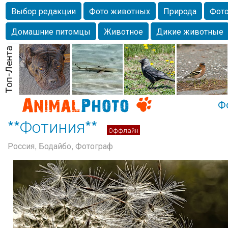
Выбор редакции
Фото животных
Природа
Фото
Домашние питомцы
Животное
Дикие животные
Собаки
Alexanderandronik
Млекопитающие
Кра
Морда
Собачка
Осень
Портрет
Домашние л
Насекомое
Коты
Lebert
Дикие птицы
Утка
Ф
**Фотиния**
Оффлайн
Россия, Бодайбо, Фотограф