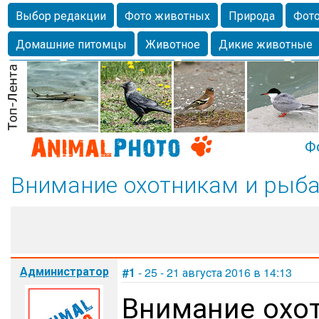
Выбор редакции
Фото животных
Природа
Фото
Домашние питомцы
Животное
Дикие животные
Собаки
Alexanderandronik
Млекопитающие
Кра
Морда
Собачка
Осень
Портрет
Домашние л
Насекомое
Коты
Lebert
Дикие птицы
Утка
Ф
Внимание охотникам и рыб
Администратор
#1
- 25 - 21 августа 2016 в 14:13
Внимание охо